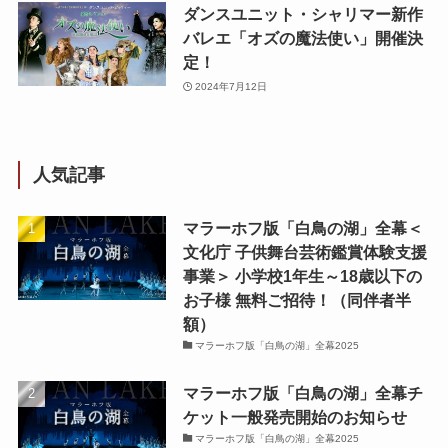
ダンスユニット・シャリマー新作
バレエ「オズの魔法使い」開催決
定！
2024年7月12日
人気記事
マラーホフ版「白鳥の湖」全幕＜
文化庁 子供舞台芸術鑑賞体験支援
事業＞ 小学校1年生～18歳以下の
お子様 無料ご招待！（同伴者半
額）
マラーホフ版「白鳥の湖」全幕2025
マラーホフ版「白鳥の湖」全幕チ
ケット一般発売開始のお知らせ
マラーホフ版「白鳥の湖」全幕2025