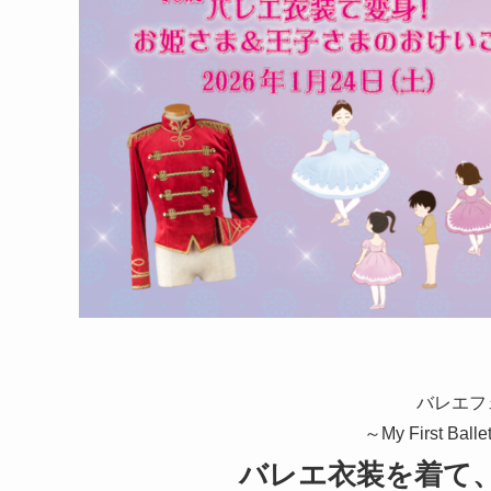
バレエフ
～My First B
バレエ衣装を着て