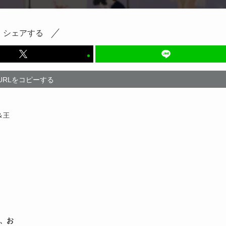
シェアする
URLをコピーする
＆王
、お