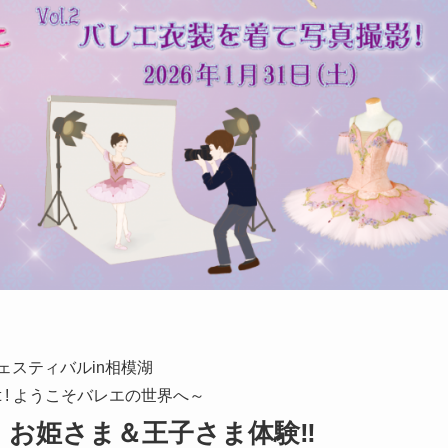
ェスティバルin相模湖
allet ! ようこそバレエの世界へ～
、お姫さま＆王子さま体験‼