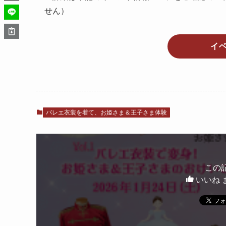
せん）
イ
バレエ衣装を着て、お姫さま＆王子さま体験
この
いいね 